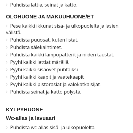
Puhdista lattia, seinät ja katto.
OLOHUONE JA MAKUUHUONE/ET
Pese kaikki ikkunat sisä- ja ulkopuolelta ja lasien
välistä.
Puhdista puuosat, kuten listat.
Puhdista sälekaihtimet.
Puhdista kaikki lämpöpatterit ja niiden taustat.
Pyyhi kaikki lattiat märällä.
Pyyhi kaikki sisäovet puhtaiksi.
Pyyhi kaikki kaapit ja vaatekaapit.
Pyyhi kaikki pistorasiat ja valokatkaisijat.
Puhdista seinät ja katto pölystä.
KYLPYHUONE
Wc-allas ja lavuaari
Puhdista wc-allas sisä- ja ulkopuolelta.