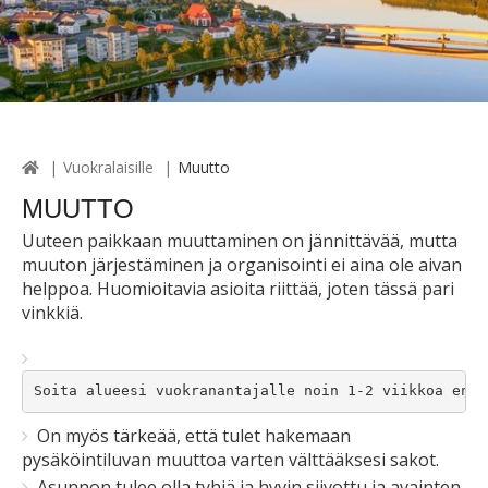
Vuokralaisille
Muutto
MUUTTO
Uuteen paikkaan muuttaminen on jännittävää, mutta
muuton järjestäminen ja organisointi ei aina ole aivan
helppoa. Huomioitavia asioita riittää, joten tässä pari
vinkkiä.
Soita alueesi vuokranantajalle noin 1-2 viikkoa enne
On myös tärkeää, että tulet hakemaan
pysäköintiluvan muuttoa varten välttääksesi sakot.
Asunnon tulee olla tyhjä ja hyvin siivottu ja avainten