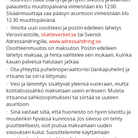
palautettu muuttopäivänä viimeistään klo 12.00.
Sisäänmuuttaja saa pääsyn asuntoon viimeistään klo
12.30 muuttopäivänä.
Ilmoita uusi osoitteesi ja postin edelleen lähetys
Verovirastolle,
skatteverket.se
tai Svensk
Adressändringille,
www.adressandring.se
.
Osoitteenmuutos on maksuton. Postin edelleen
lähetys maksaa, ja hinta vaihtelee sen mukaan, kuinka
kauan palvelua halutaan jatkaa.
Ota yhteyttä puhelinoperaattoriisi (lankapuhelin) ja
irtisano tai siirrä liittymäsi.
Vesi ja lämmitys sisältyvät yleensä vuokraan, mutta
kotitaloussähkö maksetaan usein erikseen. Muista
irtisanoa sähkösopimuksesi tai siirtää se uuteen
asuntoon.
Sinä vastaat siitä, että huoneisto on hyvin siivottu ja
muutenkin hyvässä kunnossa. Jos siivous on tehty
puutteellisesti, voit joutua maksamaan uuden
siivouksen kulut. Suosittelemme käyttämään