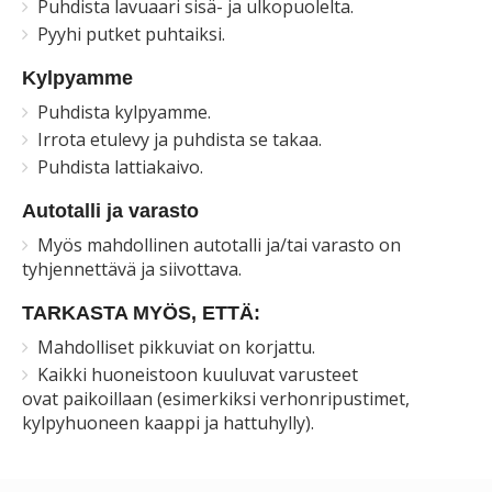
Puhdista lavuaari sisä- ja ulkopuolelta.
Pyyhi putket puhtaiksi.
Kylpyamme
Puhdista kylpyamme.
Irrota etulevy ja puhdista se takaa.
Puhdista lattiakaivo.
Autotalli ja varasto
Myös mahdollinen autotalli ja/tai varasto on
tyhjennettävä ja siivottava.
TARKASTA MYÖS, ETTÄ:
Mahdolliset pikkuviat on korjattu.
Kaikki huoneistoon kuuluvat varusteet
ovat paikoillaan (esimerkiksi verhonripustimet,
kylpyhuoneen kaappi ja hattuhylly).