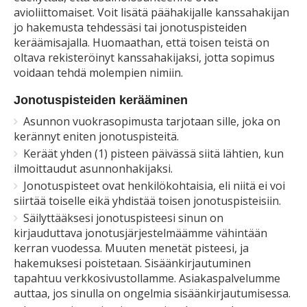
avioliittomaiset. Voit lisätä päähakijalle kanssahakijan
jo hakemusta tehdessäsi tai jonotuspisteiden
keräämisajalla. Huomaathan, että toisen teistä on
oltava rekisteröinyt kanssahakijaksi, jotta sopimus
voidaan tehdä molempien nimiin.
Jonotuspisteiden kerääminen
Asunnon vuokrasopimusta tarjotaan sille, joka on
kerännyt eniten jonotuspisteitä.
Keräät yhden (1) pisteen päivässä siitä lähtien, kun
ilmoittaudut asunnonhakijaksi.
Jonotuspisteet ovat henkilökohtaisia, eli niitä ei voi
siirtää toiselle eikä yhdistää toisen jonotuspisteisiin.
Säilyttääksesi jonotuspisteesi sinun on
kirjauduttava jonotusjärjestelmäämme vähintään
kerran vuodessa. Muuten menetät pisteesi, ja
hakemuksesi poistetaan. Sisäänkirjautuminen
tapahtuu verkkosivustollamme. Asiakaspalvelumme
auttaa, jos sinulla on ongelmia sisäänkirjautumisessa.