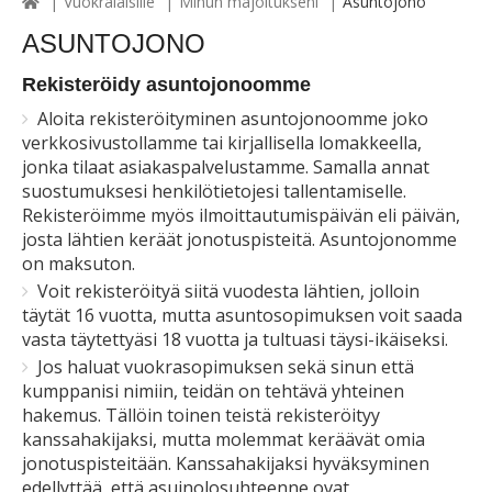
Vuokralaisille
Minun majoitukseni
Asuntojono
ASUNTOJONO
Rekisteröidy asuntojonoomme
Aloita rekisteröityminen asuntojonoomme joko
verkkosivustollamme tai kirjallisella lomakkeella,
jonka tilaat asiakaspalvelustamme. Samalla annat
suostumuksesi henkilötietojesi tallentamiselle.
Rekisteröimme myös ilmoittautumispäivän eli päivän,
josta lähtien keräät jonotuspisteitä. Asuntojonomme
on maksuton.
Voit rekisteröityä siitä vuodesta lähtien, jolloin
täytät 16 vuotta, mutta asuntosopimuksen voit saada
vasta täytettyäsi 18 vuotta ja tultuasi täysi-ikäiseksi.
Jos haluat vuokrasopimuksen sekä sinun että
kumppanisi nimiin, teidän on tehtävä yhteinen
hakemus. Tällöin toinen teistä rekisteröityy
kanssahakijaksi, mutta molemmat keräävät omia
jonotuspisteitään. Kanssahakijaksi hyväksyminen
edellyttää, että asuinolosuhteenne ovat