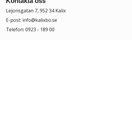
Kontakta oss
Lejonsgatan 7, 952 34 Kalix
E-post:
info@kalixbo.se
Telefon: 0923 - 189 00
Orgnr:
898200-0682
Bg:
224-6395
Sociala medier
Våra nyheter