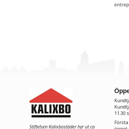
entrep
Öppe
Kundtj
Kundtj
11.30 
Första
Stiftelsen Kalixbostäder hyr ut ca
öppet 