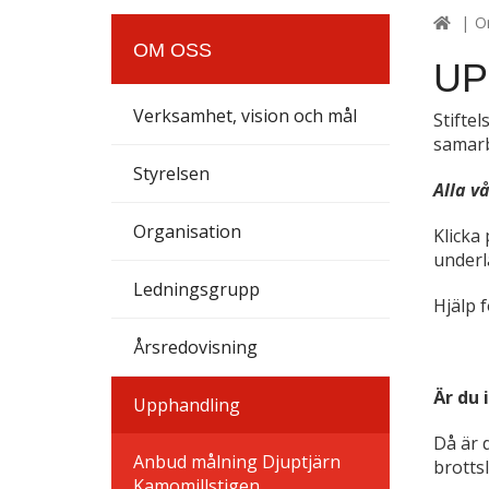
O
OM OSS
UP
Verksamhet, vision och mål
Stifte
samarb
Styrelsen
Alla v
Organisation
Klicka
underl
Ledningsgrupp
Hjälp 
Årsredovisning
Är du 
Upphandling
Då är 
Anbud målning Djuptjärn
brottsl
Kamomillstigen