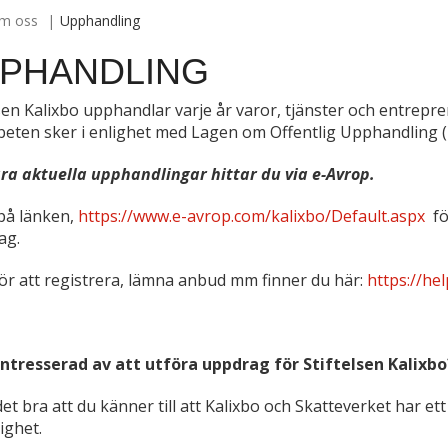
m oss
Upphandling
PHANDLING
lsen Kalixbo upphandlar varje år varor, tjänster och entrepr
eten sker i enlighet med Lagen om Offentlig Upphandling 
åra aktuella upphandlingar hittar du via e-Avrop.
 på länken,
https://www.e-avrop.com/kalixbo/Default.aspx
fö
ag.
för att registrera, lämna anbud mm finner du här:
https://he
intresserad av att utföra uppdrag för Stiftelsen Kalixbo
det bra att du känner till att Kalixbo och Skatteverket har
ighet.