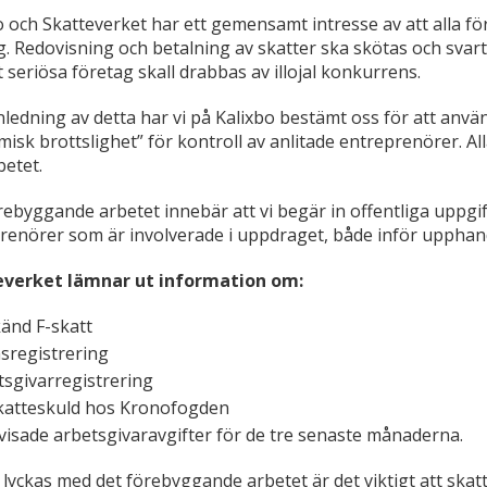
o och Skatteverket har ett gemensamt intresse av att alla fö
g. Redovisning och betalning av skatter ska skötas och svart
t seriösa företag skall drabbas av illojal konkurrens.
ledning av detta har vi på Kalixbo bestämt oss för att anv
isk brottslighet” för kontroll av anlitade entreprenörer. A
etet.
rebyggande arbetet innebär att vi begär in offentliga uppgif
renörer som är involverade i uppdraget, både inför upphan
everket lämnar ut information om:
änd F-skatt
registrering
tsgivarregistrering
skatteskuld hos Kronofogden
visade arbetsgivaravgifter för de tre senaste månaderna.
 lyckas med det förebyggande arbetet är det viktigt att skatt