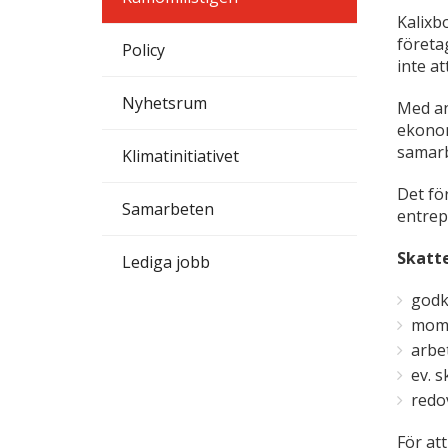
Kalixb
företa
Policy
inte at
Nyhetsrum
Med an
ekonom
samarb
Klimatinitiativet
Det fö
Samarbeten
entrep
Skatt
Lediga jobb
godk
moms
arbe
ev. 
redo
För att