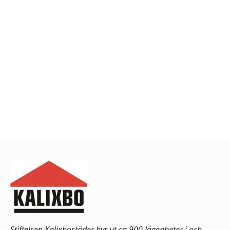
Stiftelsen Kalixbostäder hyr ut ca 900 lägenheter i och