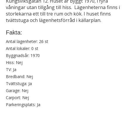
Kungsviksgatan 12. Huset är byggt 1970, i fyra
våningar utan tillgång till hiss. Lägenheterna finns i
storlekarna ett till tre rum och kök. I huset finns
tvättstuga och lägenhetsförråd i källarplan.
Fakta:
Antal lägenheter:
26 st
Antal lokaler:
0 st
Byggnadsår:
1970
Hiss:
Nej
TV:
Ja
Bredband:
Nej
Tvättstuga:
Ja
Garage:
Nej
Carport:
Nej
Parkeringsplats:
Ja