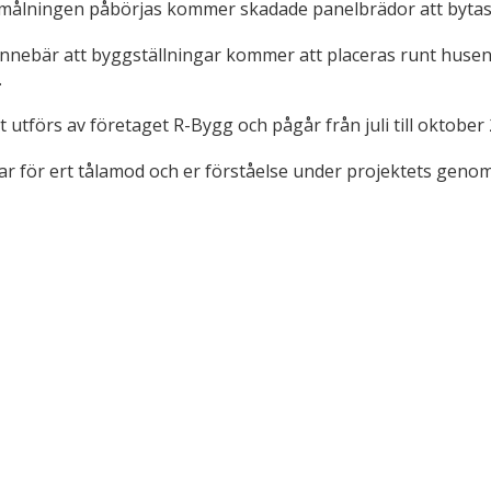
målningen påbörjas kommer skadade panelbrädor att bytas u
innebär att byggställningar kommer att placeras runt husen f
.
t utförs av företaget R-Bygg och pågår från juli till oktober
kar för ert tålamod och er förståelse under projektets geno