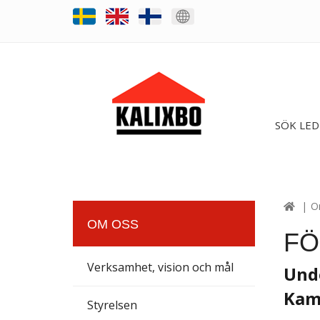
SÖK LED
O
OM OSS
FÖ
Verksamhet, vision och mål
Und
Kamo
Styrelsen