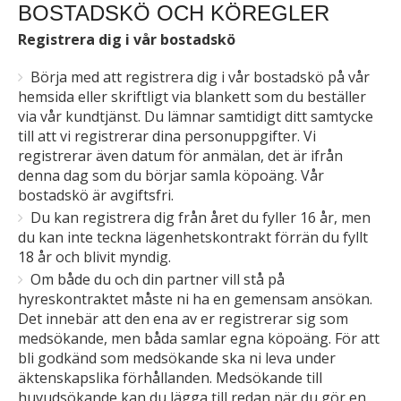
BOSTADSKÖ OCH KÖREGLER
Registrera dig i vår bostadskö
Börja med att registrera dig i vår bostadskö på vår
hemsida eller skriftligt via blankett som du beställer
via vår kundtjänst. Du lämnar samtidigt ditt samtycke
till att vi registrerar dina personuppgifter. Vi
registrerar även datum för anmälan, det är ifrån
denna dag som du börjar samla köpoäng. Vår
bostadskö är avgiftsfri.
Du kan registrera dig från året du fyller 16 år, men
du kan inte teckna lägenhetskontrakt förrän du fyllt
18 år och blivit myndig.
Om både du och din partner vill stå på
hyreskontraktet måste ni ha en gemensam ansökan.
Det innebär att den ena av er registrerar sig som
medsökande, men båda samlar egna köpoäng. För att
bli godkänd som medsökande ska ni leva under
äktenskapslika förhållanden. Medsökande till
huvudsökande kan du lägga till redan när du gör en